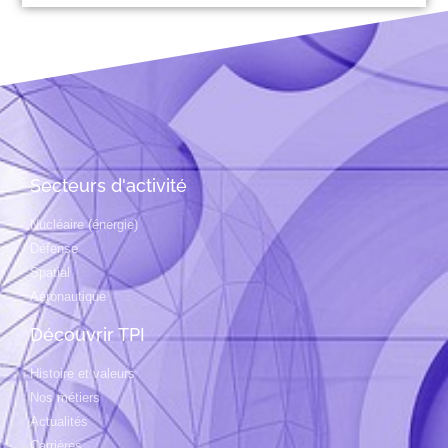
Secteurs d'activité
Nucléaire (énergie)
Défense
Spatial
Aéronautique
Découvrir TPI
Histoire et valeurs
Nos métiers
Actualités
Carrières