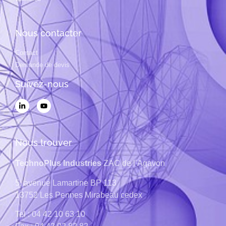
Nous contacter
Contact
Demande de devis
Suivez-nous
Nous trouver
TechnoPlus Industries
ZAC de l’Agavon
5, avenue Lamartine
BP 113
13752
Les Pennes Mirabeau cedex
Tel : 04 42 10 63 10