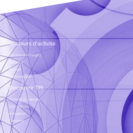
Secteurs d'activité
Nucléaire (énergie)
Défense
Spatial
Aéronautique
Découvrir TPI
Histoire et valeurs
Nos métiers
Actualités
Carrières