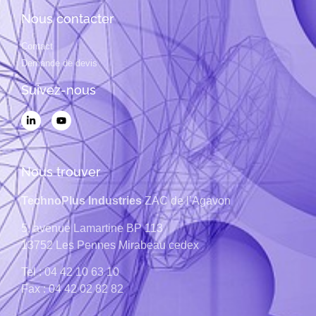
Nous contacter
Contact
Demande de devis
Suivez-nous
Nous trouver
TechnoPlus Industries
ZAC de l’Agavon
5, avenue Lamartine
BP 113
13752
Les Pennes Mirabeau cedex
Tel : 04 42 10 63 10
Fax : 04 42 02 82 82